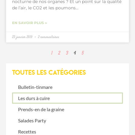
nocturne de nos organes ? Et un point sur la qualité
de l’air, le CO2 et les poumons…
EN SAVOIR PLUS »
23 janvier 2019
2 commentaires
1
2
3
4
5
TOUTES LES catégories
Bulletin-tinmare
Les durs à cuire
Prends-en de la graine
Salades Party
Recettes