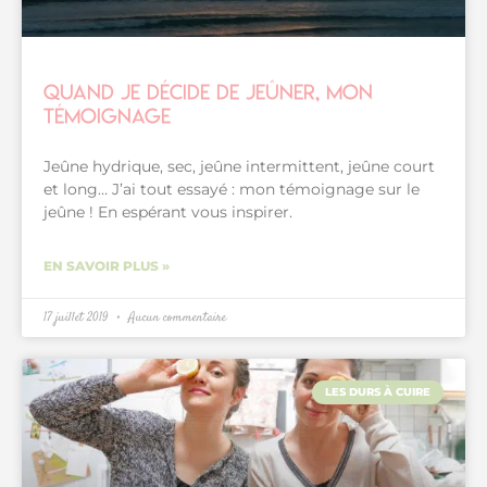
Quand je décide de jeûner, mon
témoignage
Jeûne hydrique, sec, jeûne intermittent, jeûne court
et long… J’ai tout essayé : mon témoignage sur le
jeûne ! En espérant vous inspirer.
EN SAVOIR PLUS »
17 juillet 2019
Aucun commentaire
LES DURS À CUIRE