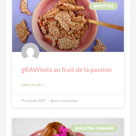
RECETTES
gRAWnola au fruit de la passion
LIRE PLUS »
14 novembre 2023
Aucun commentaire
BULLETIN-TINMARE