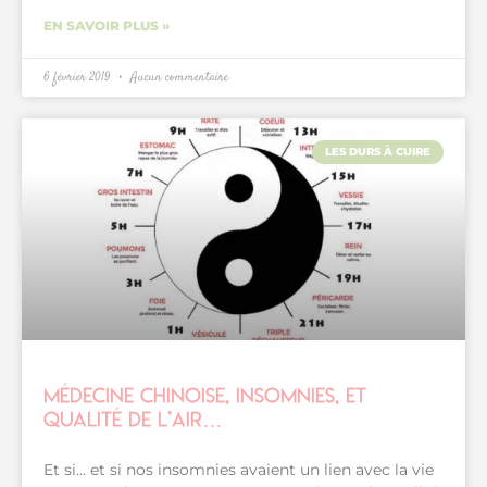
EN SAVOIR PLUS »
6 février 2019
Aucun commentaire
LES DURS À CUIRE
Médecine chinoise, insomnies, et
qualité de l’air…
Et si… et si nos insomnies avaient un lien avec la vie