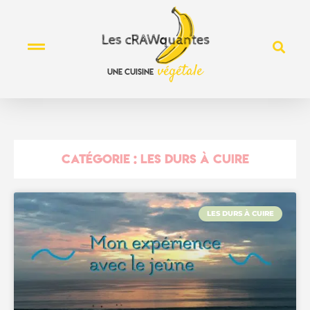
v
é
g
é
t
a
l
e
une
cuisine
CATÉGORIE : LES DURS À CUIRE
LES DURS À CUIRE