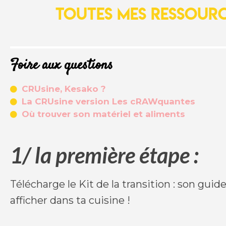
Toutes mes ressourc
Foire aux questions
CRUsine, Kesako ?
La CRUsine version Les cRAWquantes
Où trouver son matériel et aliments
1/ la première étape :
Télécharge le Kit de la transition : son guid
afficher dans ta cuisine !