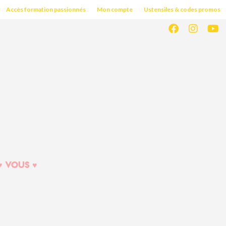
Accès formation passionnés
Mon compte
Ustensiles & codes promos
♥︎ VOUS ♥︎