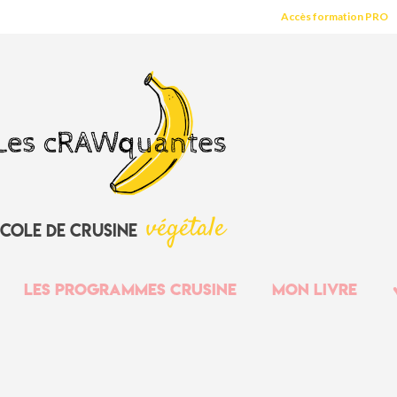
Accès formation PRO
v
é
g
é
t
a
l
e
école
de
crusine
Les programmes crusine
Mon livre