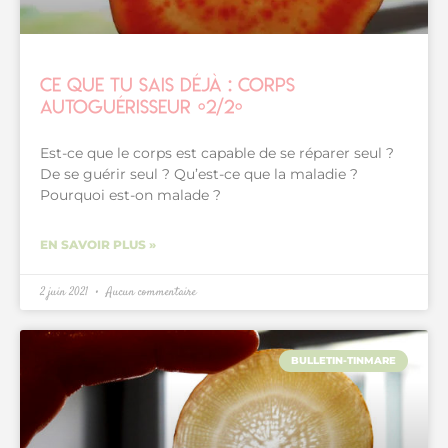
Ce que tu sais déjà : corps
autoguérisseur {2/2}
Est-ce que le corps est capable de se réparer seul ?
De se guérir seul ? Qu’est-ce que la maladie ?
Pourquoi est-on malade ?
EN SAVOIR PLUS »
2 juin 2021
Aucun commentaire
BULLETIN-TINMARE