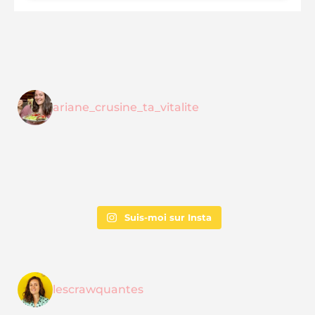
ariane_crusine_ta_vitalite
Suis-moi sur Insta
lescrawquantes