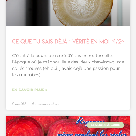
Ce que tu sais déjà : vérité en moi {1/2}
C’était à la cours de récré. J’étais en maternelle,
l’époque où je mâchouillais des vieux chewing-gums
collés trouvés (eh oui, j’avais déjà une passion pour
les microbes).
EN SAVOIR PLUS »
5 mai 2021
Aucun commentaire
LES DURS À CUIRE