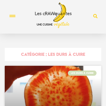
v
é
g
é
t
a
l
e
une
cuisine
CATÉGORIE : LES DURS À CUIRE
LES DURS À CUIRE