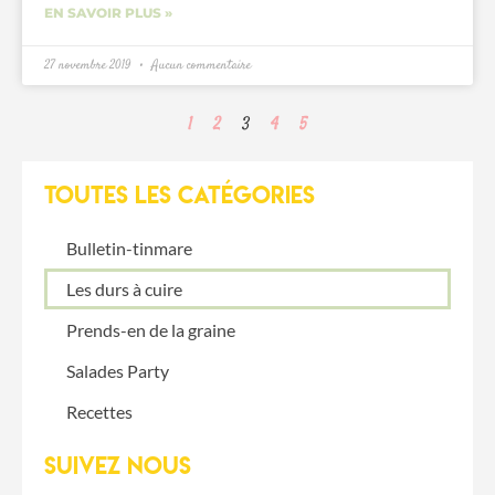
EN SAVOIR PLUS »
27 novembre 2019
Aucun commentaire
1
2
3
4
5
TOUTES LES catégories
Bulletin-tinmare
Les durs à cuire
Prends-en de la graine
Salades Party
Recettes
SUIVEZ NOUS