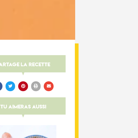
artage la recette
tu aimeras aussi