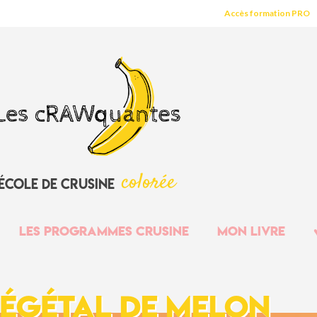
Accès formation PRO
c
o
l
o
r
é
e
école
de
crusine
Les programmes crusine
Mon livre
végétal de melon