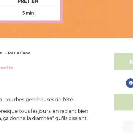
PRÊT EN
5 min
18
- Par
Ariane
p
ecette
-courbes-généreuses de l'été.
presque tous les jours, en raclant bien
a donne la diarrhée" qu'ils disaient...