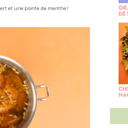
gR
ert et une pointe de menthe !
de 
Ch
na