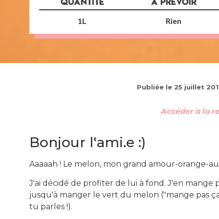
QUANTITÉ
À PRÉVOIR
1L
Rien
Publiée le
25 juillet 20
Accéder à la r
Bonjour l'ami.e :)
Aaaaah ! Le melon, mon grand amour-orange-aux
J'ai décidé de profiter de lui à fond. J'en mange 
jusqu'à manger le vert du melon ("mange pas ça, ç
tu parles !).