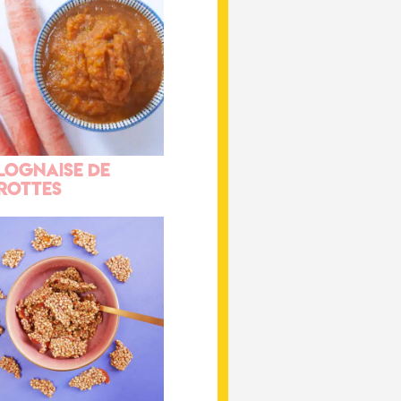
lognaise de
rottes