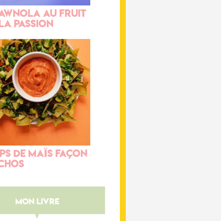
AWnola au fruit
la passion
ips de maïs façon
chos
mon livre