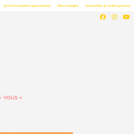
Accès formation passionnés
Mon compte
Ustensiles & codes promos
♥︎ VOUS ♥︎